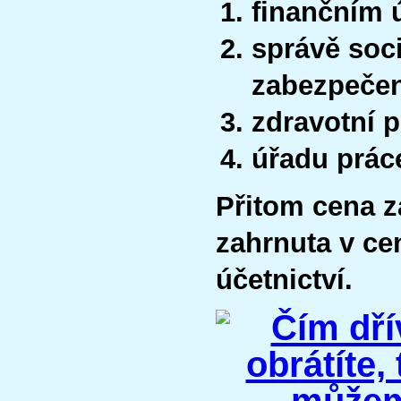
finančním 
správě soc
zabezpečen
zdravotní 
úřadu prác
Přitom cena za
zahrnuta v ce
účetnictví.