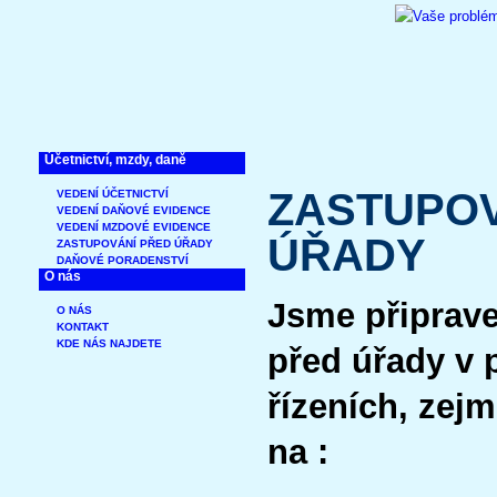
Účetnictví, mzdy, daně
ZASTUPOV
VEDENÍ ÚČETNICTVÍ
VEDENÍ DAŇOVÉ EVIDENCE
VEDENÍ MZDOVÉ EVIDENCE
ÚŘADY
ZASTUPOVÁNÍ PŘED ÚŘADY
DAŇOVÉ PORADENSTVÍ
O nás
Jsme připrave
O NÁS
KONTAKT
KDE NÁS NAJDETE
před úřady v 
řízeních, zej
na :